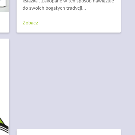
książką". Zakopane w ten sposób nawiązuje
do swoich bogatych tradycji
…
Zobacz