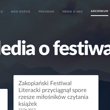
ARCHIWUM
LU
NASI GOŚCIE
PROGRAM
MEDIA O NAS
M
e
d
i
a
o
f
e
s
t
i
w
Zakopiański Festiwal
Literacki przyciągnął spore
rzesze miłośników czytania
książek